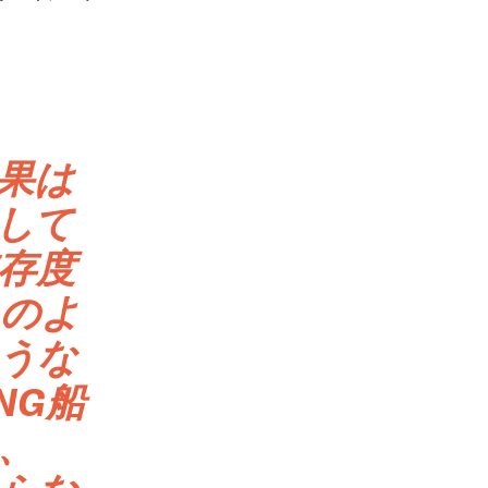
果は
して
存度
このよ
うな
NG船
、