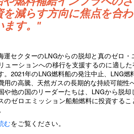
G船や燃料補給インフラへの
資を減らす方向に焦点を合わ
います。"
海運セクターのLNGからの脱却と真のゼロ・
リューションへの移行を支援するのに適した
す。2021年のLNG燃料船の発注中止、LNG燃
費用の高騰、天然ガスの長期的な持続可能性
国や他の国のリーダーたちは、LNGから脱却
スのゼロエミッション船舶燃料に投資するこ
。
読む
をご覧ください。