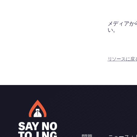
メディアか
い。
リソースに戻
問題
ニュース＋