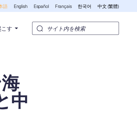
English
Español
Français
한국어
中文 (繁體)
本語
起こす
ン海
と中