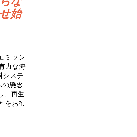
さらな
せ始
エミッシ
有力な海
料システ
への懸念
し、再生
とをお勧