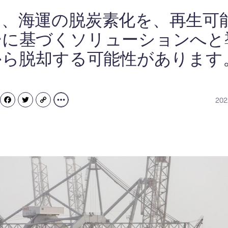
は、海運の脱炭素化を、再生可
ーに基づくソリューションへと
から脱却する可能性があります
20
FACEBOOK
TWITTER
COPY
LINK