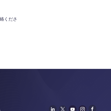
絡くださ
約