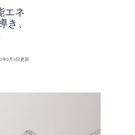
能エネ
導き、
。
22年9月9日更新