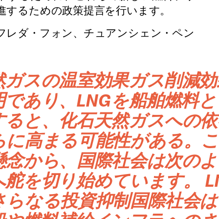
進するための政策提言を行います。
フレダ・フォン、チュアンシェン・ペン
然ガスの温室効果ガス削減効
明であり、LNGを船舶燃料と
すると、化石天然ガスへの依
らに高まる可能性がある。
懸念から、国際社会は次のよ
へ舵を切り始めています。
L
さらなる投資抑制
国際社会は