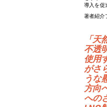
導入を促
著者紹介
「天
不透
使用
がさ
うな
方向
への