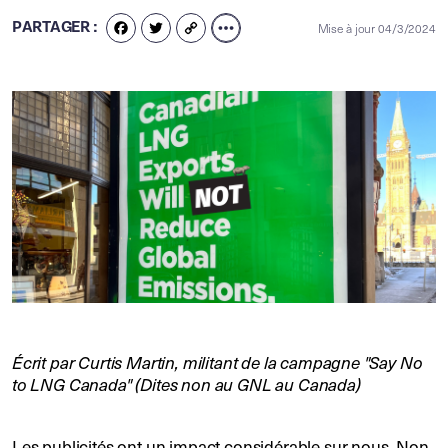
PARTAGER :
Mise à jour 04/3/2024
FACEBOOK
TWITTER
COPY
LINK
Écrit par Curtis Martin, militant de la campagne "Say No
to LNG Canada" (Dites non au GNL au Canada)
Les publicités ont un impact considérable sur nous. Non